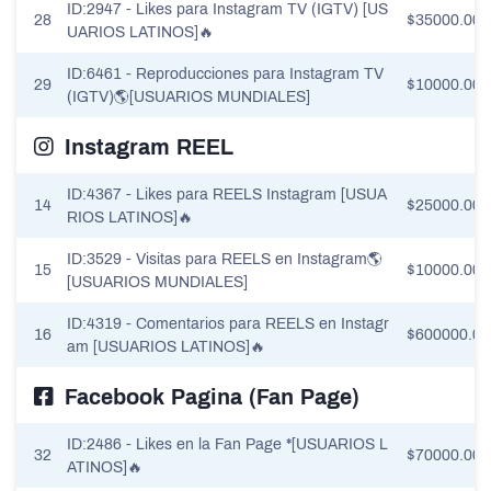
ID:2947 - Likes para Instagram TV (IGTV) [US
28
$35000.00
UARIOS LATINOS]🔥
ID:6461 - Reproducciones para Instagram TV
29
$10000.00
(IGTV)🌎[USUARIOS MUNDIALES]
Instagram REEL
ID:4367 - Likes para REELS Instagram [USUA
14
$25000.00
RIOS LATINOS]🔥
ID:3529 - Visitas para REELS en Instagram🌎
15
$10000.00
[USUARIOS MUNDIALES]
ID:4319 - Comentarios para REELS en Instagr
16
$600000.00
am [USUARIOS LATINOS]🔥
Facebook Pagina (Fan Page)
ID:2486 - Likes en la Fan Page *[USUARIOS L
32
$70000.00
ATINOS]🔥