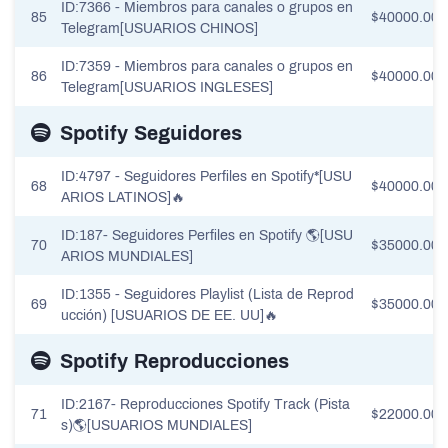
ID:7366 - Miembros para canales o grupos en
85
$40000.00
Telegram[USUARIOS CHINOS]
ID:7359 - Miembros para canales o grupos en
86
$40000.00
Telegram[USUARIOS INGLESES]
Spotify Seguidores
ID:4797 - Seguidores Perfiles en Spotify*[USU
68
$40000.00
ARIOS LATINOS]🔥
ID:187- Seguidores Perfiles en Spotify 🌎[USU
70
$35000.00
ARIOS MUNDIALES]
ID:1355 - Seguidores Playlist (Lista de Reprod
69
$35000.00
ucción) [USUARIOS DE EE. UU]🔥
Spotify Reproducciones
ID:2167- Reproducciones Spotify Track (Pista
71
$22000.00
s)🌎[USUARIOS MUNDIALES]