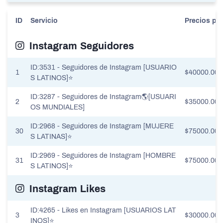
ID
Servicio
Precios po
Instagram Seguidores
ID:3531 - Seguidores de Instagram [USUARIO
1
$40000.00
S LATINOS]⭐
ID:3287 - Seguidores de Instagram🌎[USUARI
2
$35000.00
OS MUNDIALES]
ID:2968 - Seguidores de Instagram [MUJERE
30
$75000.00
S LATINAS]⭐
ID:2969 - Seguidores de Instagram [HOMBRE
31
$75000.00
S LATINOS]⭐
Instagram Likes
ID:4265 - Likes en Instagram [USUARIOS LAT
3
$30000.00
INOS]⭐