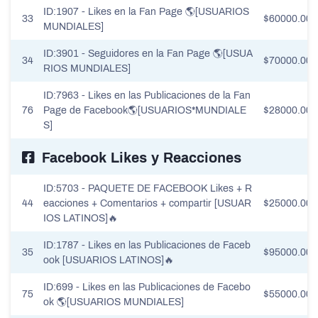
ID:1907 - Likes en la Fan Page 🌎[USUARIOS
33
$60000.00
MUNDIALES]
ID:3901 - Seguidores en la Fan Page 🌎[USUA
34
$70000.00
RIOS MUNDIALES]
ID:7963 - Likes en las Publicaciones de la Fan
76
Page de Facebook🌎[USUARIOS*MUNDIALE
$28000.00
S]
Facebook Likes y Reacciones
ID:5703 - PAQUETE DE FACEBOOK Likes + R
44
eacciones + Comentarios + compartir [USUAR
$25000.00
IOS LATINOS]🔥
ID:1787 - Likes en las Publicaciones de Faceb
35
$95000.00
ook [USUARIOS LATINOS]🔥
ID:699 - Likes en las Publicaciones de Facebo
75
$55000.00
ok 🌎[USUARIOS MUNDIALES]