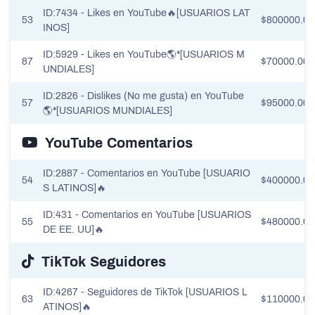
ID:7434 - Likes en YouTube🔥[USUARIOS LAT
53
$800000.00
INOS]
ID:5929 - Likes en YouTube🌎*[USUARIOS M
87
$70000.00
UNDIALES]
ID:2826 - Dislikes (No me gusta) en YouTube
57
$95000.00
🌎*[USUARIOS MUNDIALES]
YouTube Comentarios
ID:2887 - Comentarios en YouTube [USUARIO
54
$400000.00
S LATINOS]🔥
ID:431 - Comentarios en YouTube [USUARIOS
55
$480000.00
DE EE. UU]🔥
TikTok Seguidores
ID:4267 - Seguidores de TikTok [USUARIOS L
63
$110000.00
ATINOS]🔥