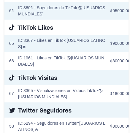
ID:3694 - Seguidores de TikTok 🌎[USUARIOS
64
$95000.00
MUNDIALES]
TikTok Likes
ID:3367 - Likes en TikTok [USUARIOS LATINO
65
$90000.00
S]🔥
ID:1961 - Likes en TikTok 🌎[USUARIOS MUN
66
$80000.00
DIALES]
TikTok Visitas
ID:3365 - Visualizaciones en Videos TikTok🌎
67
$18000.00
[USUARIOS MUNDIALES]
Twitter Seguidores
ID:5294 - Seguidores en Twitter*[USUARIOS L
58
$80000.00
ATINOS]🔥